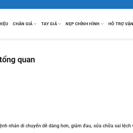
HIỆU
CHÂN GIẢ
TAY GIẢ
NẸP CHỈNH HÌNH
HỖ TRỢ VẬ
 tổng quan
bệnh nhân di chuyển dễ dàng hơn, giảm đau, sửa chữa sai lệch 