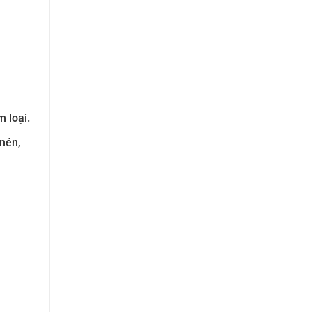
 loại.
 nén,