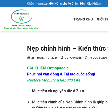
Bỏ
Chào mừng bạn đến với website Chỉnh Hình Gia Khiêm
qua
nội
TRANG CHỦ
GIỚI T
dung
Nẹp chỉnh hình – Kiến thức
28 THÁNG TƯ, 2025
-
DUYANHWEB
-
16 LƯỢT XEM
GIA KHIEM Orthopaedic
Phục hồi vận động & Tái tạo cuộc sống!
Restore Mobility & Rebuild Life
Mục tiêu và nguyên tắc điều trị
Mục tiêu chính của Nẹp Chỉnh hình là giúp 