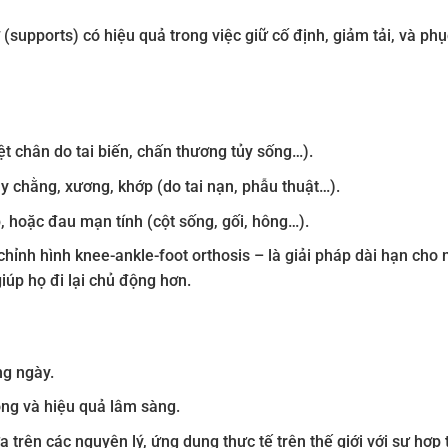
 (supports) có hiệu quả trong việc giữ cố định, giảm tải, và phụ
liệt chân do tai biến, chấn thương tủy sống…).
y chằng, xương, khớp (do tai nạn, phẫu thuật…).
, hoặc đau mạn tính (cột sống, gối, hông…).
ỉnh hình knee-ankle-foot orthosis – là giải pháp dài hạn cho 
iúp họ đi lại chủ động hơn.
ng ngày.
ộng và hiệu quả lâm sàng.
trên các nguyên lý, ứng dụng thực tế trên thế giới với sự hợp 