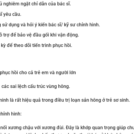
ủ nghiêm ngặt chỉ dẫn của bác sĩ.
ĩ yêu cầu.
ử dụng và hỏi ý kiến bác sĩ/ kỹ sư chỉnh hình.
ỗ trợ để bảo vệ đầu gối khi vận động.
ỳ để theo dõi tiến trình phục hồi.
 phục hồi cho cả trẻ em và người lớn
 các sai lệch cấu trúc vùng hông.
h là rất hiệu quả trong điều trị loạn sản hông ở trẻ sơ sinh.
hỉnh hình:
t nối xương chậu với xương đùi. Đây là khớp quan trọng giúp ch