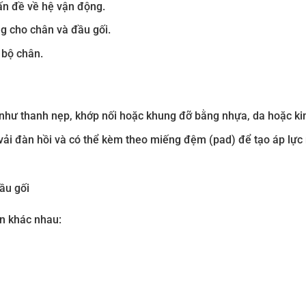
ấn đề về hệ vận động.
ng cho chân và đầu gối.
 bộ chân.
hư thanh nẹp, khớp nối hoặc khung đỡ bằng nhựa, da hoặc kim
vải đàn hồi và có thể kèm theo miếng đệm (pad) để tạo áp lực
ầu gối
n khác nhau: