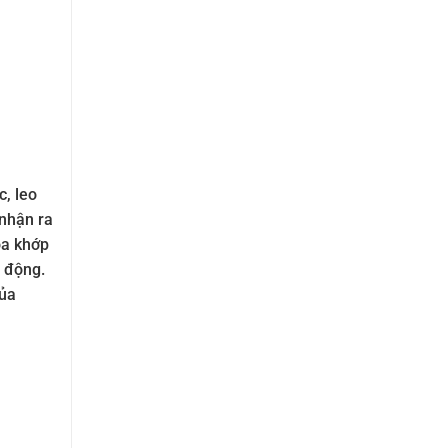
c, leo
 nhận ra
óa khớp
 động.
của