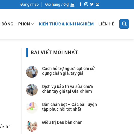
Đăng nhập
Giỏ hàng /
0
₫
N ĐỘNG – PHCN
KIẾN THỨC & KINH NGHIỆM
LIÊN HỆ
BÀI VIẾT MỚI NHẤT
Cách hỗ trợ người cụt chi sử
dụng chân giả, tay giả
Dịch vụ bảo trì và sửa chữa
chân tay giả tại Gia Khiêm
Bàn chân bẹt – Các bài luyện
tập phục hồi tốt nhất
Điều trị Đau bàn chân
về tư