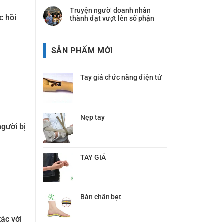
Truyện người doanh nhân
c hồi
thành đạt vượt lên số phận
SẢN PHẨM MỚI
Tay giả chức năng điện tử
Nẹp tay
người bị
TAY GIẢ
Bàn chân bẹt
tác với