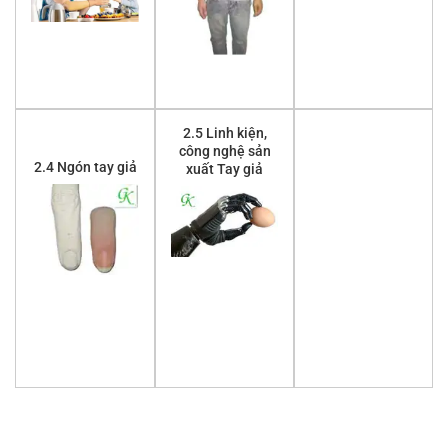
2.5 Linh kiện,
công nghệ sản
2.4 Ngón tay giả
xuất Tay giả