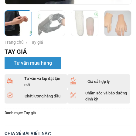
Trang chủ
/
Tay giả
TAY GIẢ
Tư vấn mua hàng
Tư vấn và lắp đặt tận
Giá cả hợp lý
nơi
Chăm sóc và bảo dưỡng
Chất lượng hàng đầu
định kỳ
Danh mục:
Tay giả
CHIA SẺ BÀI VIẾT NÀY: