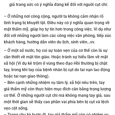
giả trang sức có ý nghĩa đáng kể đối với nguời cụt chi:
– Ở những nơi công cộng, người ta không cảm nhận rõ
tình trạng bị khuyết tật. Điều này có ý nghĩa quan trọng về
mặt thẩm mỹ, giúp họ tự tin hơn trong công việc. Ví dụ như
đối với những người làm các công việc văn phòng, tiếp xúc
khách hàng, hướng dẫn viên du lịch, sinh viên…vv.
– Ở một số nước, họ coi sự toàn vẹn của cơ thể còn là sự
cần thiết về mặt tôn giáo. Hoặc tránh sự hiểu lầm về mặt
xã hội (Ví dụ kẻ trộm ở vùng theo đạo Hồi thường bị chặt
tay, trong khi tay của bệnh nhân bị cụt do tai nạn lao động
hoặc tai nạn giao thông).
– Bên cạnh những nhiệm vụ tâm lý, xã hội nêu trên, tay
giả thẩm mỹ còn thực hiện mục đích cân bằng trọng lượng
cơ thể. Ở những người cụt chi mà không mang tay giả, sau
một thời gian sẽ thấy cao phần vai phía bên bị cụt và lệch
vẹo cột sống.
– Trong chu kỳ bước đi, tay giả thẩm mỹ còn có nhiệm vụ