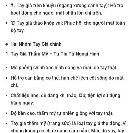
🦾 Tay giả trên khuỷu (ngang xương cánh tay): Hỗ trợ
hoạt động cho người mất phần lớn chi trên.
🧥 Tay giả tháo khớp vai: Phục hồi cho người mất toàn
bộ tay.
🔸
Hai Nhóm Tay Giả chính
Tay Giả Thẩm Mỹ – Tự Tin Từ Ngoại Hình
Mô phỏng chính xác hình dáng và màu da tay thật.
Hỗ trợ cân bằng cơ thể, hạn chế lệch cột sống do mất
chi.
Chất liệu nhẹ, dễ dàng khi tháo, lắp; tiện lợi sử dụng
hàng ngày.
Độ bền cao, thẩm mỹ tự nhiên giống với tay thật.
Tay giả thẩm mỹ (trang sức) là loại tay giả thụ động, vì
chúng không có chức năng cầm nắm. Mặc dù vậy, tay