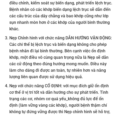
điều chỉnh, kiểm soát sự biến dạng, phát triển lệch trục.
Bệnh nhân có các khớp biến dạng lệch trục sẽ dẫn đến
các cấu trúc của dây chằng và bao khớp cũng như lớp
sụn nhanh mòn hơn ở các khớp của người bình thường
khác.
Nẹp Chỉnh hình với chức năng DẪN HƯỚNG VẬN ĐỘNG:
Các chi thể bị lệch trục và biến dạng không cho phép
bệnh nhân đi lại bình thường. Bên cạnh việc ổn định
khớp, một điều vô cùng quan trọng nữa là Nẹp sẽ dẫn
các cử động theo đúng hướng mong muốn. Điều này
làm cho dáng đi được an toàn, tự nhiên hơn và năng
lượng liên quan được sử dụng hiệu quả.
Nẹp với chức năng CỐ ĐỊNH: với mục đích giữ ổn định
cơ thể ở vị trí tốt và dẫn hướng cho sự phát triển. Tình
trạng các cơ, nhóm cơ quá yếu_không đủ lực để ổn
định (làm vững vàng các khớp), người bệnh thậm chí
không tự đứng vững được thì Nẹp chỉnh hình sẽ hỗ trợ,