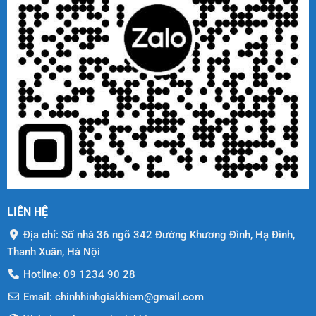
LIÊN HỆ
Địa chỉ: Số nhà 36 ngõ 342 Đường Khương Đình, Hạ Đình,
Thanh Xuân, Hà Nội
Hotline: 09 1234 90 28
Email: chinhhinhgiakhiem@gmail.com